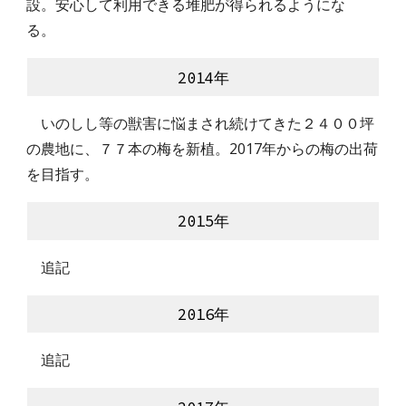
設。安心して利用できる堆肥が得られるようにな
る。　
20
14
年
　いのしし等の獣害に悩まされ続けてきた２４００坪
の農地に、７７本の梅を新植。2017年からの梅の出荷
を目指す。
20
15
年
　追記
20
16
年
　追記