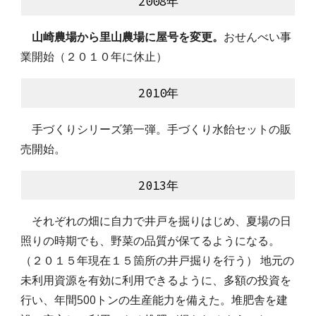
2008年
山崎農場から里山農場に屋号を変更。
おせんべい事
業開始（２０１０年に休止）
20
10
年
　手づくりシリーズ第一弾。手づくり水飴セットの販
売開始。
20
13
年
　それぞれの畑に自力で井戸を掘りはじめ、夏場の日
照りの時期でも、野菜の品質が保てるようになる。
（２０１５年現在１５箇所の井戸掘りを行う） 地元の
未利用資源を有効に利用できるように、多額の投資を
行い、年間500トンの生産能力を備えた。堆肥舎を建